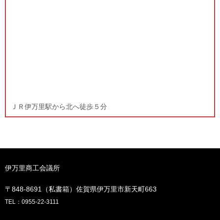
ＪＲ伊万里駅から北へ徒歩５分
伊万里商工会議所
〒848-8691（私書箱）佐賀県伊万里市新天町663
TEL：0955-22-3111