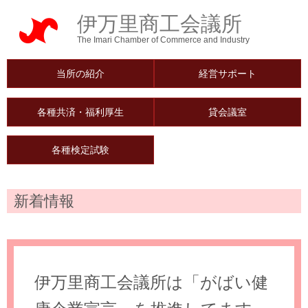
伊万里商工会議所
The Imari Chamber of Commerce and Industry
当所の紹介
経営サポート
各種共済・福利厚生
貸会議室
各種検定試験
新着情報
伊万里商工会議所は「がばい健