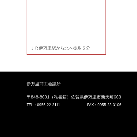
ＪＲ伊万里駅から北へ徒歩５分
伊万里商工会議所
〒848-8691（私書箱）佐賀県伊万里市新天町663
TEL：0955-22-3111
FAX：0955-23-3106