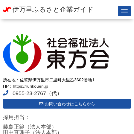
伊万里ふるさと企業ガイド
N
a
v
i
g
a
t
i
o
n
所在地：佐賀県伊万里市二里町大里乙3602番地1
HP：
https://rurikouen.jp
0955-23-2767（代）
お問い合わせはこちらから
採用担当：
藤島正範（法人本部）
田中真理子（法人本部）