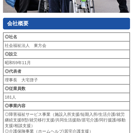
会社概要
◎社名
社会福祉法人 東方会
◎設立
昭和59年11月
◎代表者
理事長 大宅啓子
◎従業員数
181人
◎事業内容
◎障害福祉サービス事業（施設入所支援/短期入所/生活介護/就労
継続支援B型/就労移行支援/共同生活援助/居宅介護/同行援護/移動
支援/相談支援）
◎介護保険事業（ホームヘルプ/居宅介護支援）